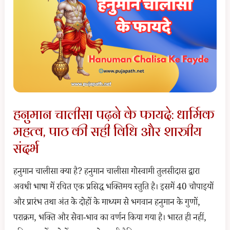
hindi
):
अर्थ,
पाठ
की
सही
विधि
हनुमान चालीसा पढ़ने के फायदे: धार्मिक
और
महत्व, पाठ की सही विधि और शास्त्रीय
इसके
संदर्भ
अचूक
तांत्रिक
हनुमान चालीसा क्या है? हनुमान चालीसा गोस्वामी तुलसीदास द्वारा
व
अवधी भाषा में रचित एक प्रसिद्ध भक्तिमय स्तुति है। इसमें 40 चौपाइयों
आध्यात्मिक
और प्रारंभ तथा अंत के दोहों के माध्यम से भगवान हनुमान के गुणों,
लाभ
पराक्रम, भक्ति और सेवा-भाव का वर्णन किया गया है। भारत ही नहीं,