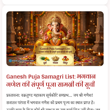
Yatra
2026:
तिथि,
शुभ
मुहूर्त
और
रथ
उत्सव
का
सम्पूर्ण
Ganesh Puja Samagri List: भगवान
आध्यात्मिक
गणेश की संपूर्ण पूजा सामग्री की सूची
महत्व
प्रस्तावना: वक्रतुण्ड महाकाय सूर्यकोटि समप्रभ… जय श्री गणेश!
सनातन परंपरा में भगवान गणेश को प्रथम पूज्य का स्थान प्राप्त है।