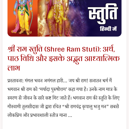
पूजा
करने
की
संपूर्ण
विधि,
श्री राम स्तुति (Shree Ram Stuti): अर्थ,
सामग्री,
पाठ विधि और इसके अद्भुत आध्यात्मिक
मंत्र
लाभ
और
महत्व
प्रस्तावना: मंगल भवन अमंगल हारी… जय श्री राम! सनातन धर्म में
भगवान श्री राम को ‘मर्यादा पुरुषोत्तम’ कहा गया है। उनके नाम मात्र के
स्मरण से जीवन के सारे कष्ट मिट जाते हैं। भगवान राम की स्तुति के लिए
गोस्वामी तुलसीदास जी द्वारा रचित “श्री रामचंद्र कृपालु भजु मन” सबसे
लोकप्रिय और प्रभावशाली स्तोत्र माना …