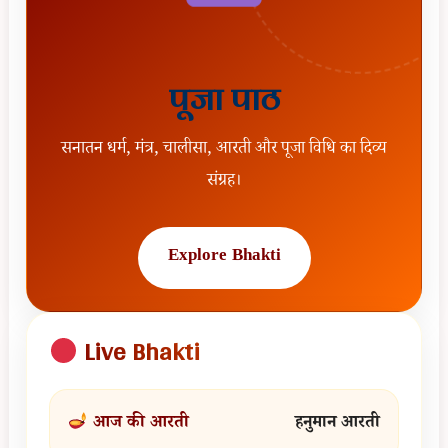
घर
में
सुख-
पूजा पाठ
समृद्धि
लाने
सनातन धर्म, मंत्र, चालीसा, आरती और पूजा विधि का दिव्य
का
संग्रह।
सम्पूर्ण
और
Explore Bhakti
सरल
मार्ग
Live Bhakti
आज की आरती
हनुमान आरती