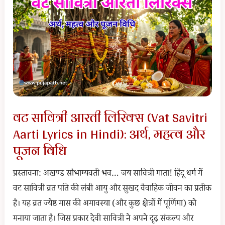
Ekadashi
2026):
शुभ
मुहूर्त,
व्रत
कथा
और
वट सावित्री आरती लिरिक्स (Vat Savitri
15+
Aarti Lyrics in Hindi): अर्थ, महत्व और
अचूक
लाभ
पूजन विधि
प्रस्तावना: अखण्ड सौभाग्यवती भव… जय सावित्री माता! हिंदू धर्म में
वट सावित्री व्रत पति की लंबी आयु और सुखद वैवाहिक जीवन का प्रतीक
है। यह व्रत ज्येष्ठ मास की अमावस्या (और कुछ क्षेत्रों में पूर्णिमा) को
मनाया जाता है। जिस प्रकार देवी सावित्री ने अपने दृढ़ संकल्प और