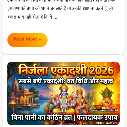
उनकी कृपा के बिना कोई भी साधना या नया कार्य सिद्ध नहीं होता। जब
हम गणपति बप्पा को अपने घर लाते हैं या उनकी स्थापना करते हैं, तो
हमारा भाव यही होता है कि वे …
Ganesh
Read More »
Puja
Samagri
List:
भगवान
गणेश
की
संपूर्ण
पूजा
सामग्री
की