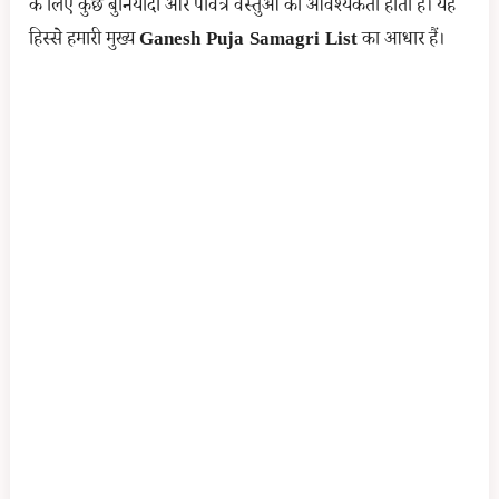
के लिए कुछ बुनियादी और पवित्र वस्तुओं की आवश्यकता होती है। यह
d
हिस्से हमारी मुख्य
Ganesh Puja Samagri List
का आधार हैं।
e
o