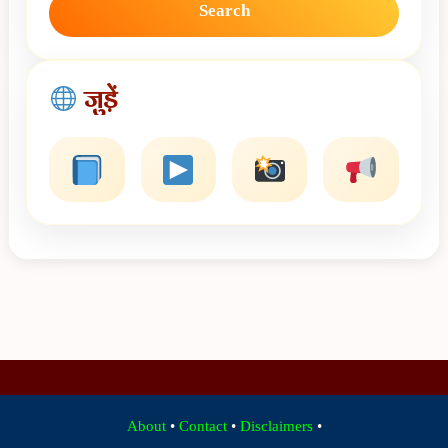
Search
जुड़ें
About
•
Contact
•
Disclaimers
•